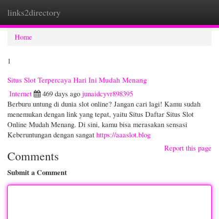
links2directory
Togg
navi
Home
1
Situs Slot Terpercaya Hari Ini Mudah Menang
Internet
469 days ago
junaidcyvr898395
Berburu untung di dunia slot online? Jangan cari lagi! Kamu sudah
menemukan dengan link yang tepat, yaitu Situs Daftar Situs Slot
Online Mudah Menang. Di sini, kamu bisa merasakan sensasi
Keberuntungan dengan sangat
https://aaaslot.blog
Report this page
Comments
Submit a Comment