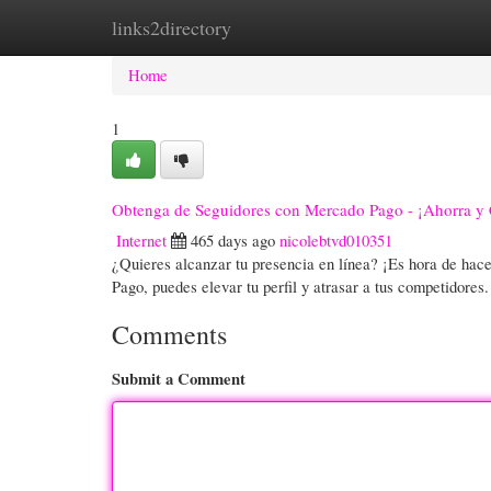
links2directory
Home
New Site Listings
Add Site
Cate
Home
1
Obtenga de Seguidores con Mercado Pago - ¡Ahorra y 
Internet
465 days ago
nicolebtvd010351
¿Quieres alcanzar tu presencia en línea? ¡Es hora de ha
Pago, puedes elevar tu perfil y atrasar a tus competidor
Comments
Submit a Comment