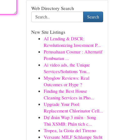
Web Directory Search
Search
New Site Listings
AI Lending & DSCR:
Revolutionizing Investment P...
Perusahaan Cosmar : Alternatif
Pembuatan ...
Ai video ads, the Unique
Services/Solutions You...
Myoglow Reviews: Real
Outcomes or Hype ?
Finding the Best House
Cleaning Services in Pho...
Upgrade Your Pool:
Replacement Chlorinator Cell...
Dự đoán Wap 3 miền · Song
Thủ XSMB: Phân tích c...
Tropea, la Gioia del Tirreno
Versaute MILF Schlampe Steht