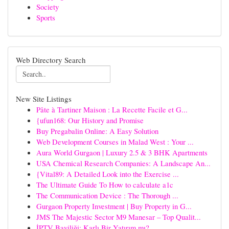
Society
Sports
Web Directory Search
New Site Listings
Pâte à Tartiner Maison : La Recette Facile et G...
{ufun168: Our History and Promise
Buy Pregabalin Online: A Easy Solution
Web Development Courses in Malad West : Your ...
Aura World Gurgaon | Luxury 2.5 & 3 BHK Apartments
USA Chemical Research Companies: A Landscape An...
{Vital89: A Detailed Look into the Exercise ...
The Ultimate Guide To How to calculate a1c
The Communication Device : The Thorough ...
Gurgaon Property Investment | Buy Property in G...
JMS The Majestic Sector M9 Manesar – Top Qualit...
İPTV Bayiliği: Karlı Bir Yatırım mı?