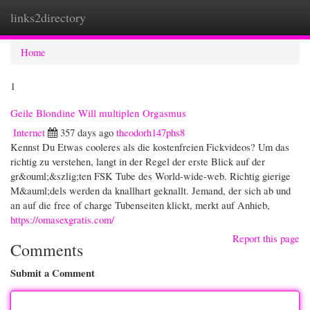
links2directory
Togg
navi
Home
1
Geile Blondine Will multiplen Orgasmus
Internet
357 days ago
theodorh147phs8
Kennst Du Etwas cooleres als die kostenfreien Fickvideos? Um das
richtig zu verstehen, langt in der Regel der erste Blick auf der
gr&ouml;&szlig;ten FSK Tube des World-wide-web. Richtig gierige
M&auml;dels werden da knallhart geknallt. Jemand, der sich ab und
an auf die free of charge Tubenseiten klickt, merkt auf Anhieb,
https://omasexgratis.com/
Report this page
Comments
Submit a Comment