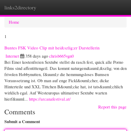
links2directory
Togg
navi
Home
1
Buntes FSK Video Clip mit hei&szlig;er Darstellerin
Internet
358 days ago
chrisb665vgn0
Bei Einer kostenfreien Sextube stellst du rasch fest, quick alle Porno
Films sind affentittengeil. Das kommt naturgem&auml;&szlig; von den
frivolen Hobbynutten, f&uuml;r die hemmungsloses Bumsen
Voraussetzung ist. Ob man auf enge Fickl&ouml;cher, dicke
Hinterteile und XXL Tittchen B&ouml;cke hat, ist tats&auml;chlich
wirklich egal. Auf Westeuropas ultimativer Sextube warten
hierf&uuml...
https://arcanafestival.at/
Report this page
Comments
Submit a Comment