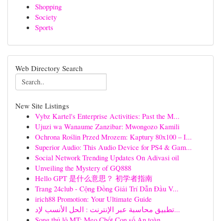
Shopping
Society
Sports
Web Directory Search
New Site Listings
Vybz Kartel's Enterprise Activities: Past the M...
Ujuzi wa Wanaume Zanzibar: Mwongozo Kamili
Ochrona Roślin Przed Mrozem: Kaptury 80x100 – I...
Superior Audio: This Audio Device for PS4 & Gam...
Social Network Trending Updates On Adivasi oil
Unveiling the Mystery of GQ888
Hello GPT 是什么意思？ 初学者指南
Trang 24club - Cộng Đồng Giải Trí Dẫn Đầu V...
irich88 Promotion: Your Ultimate Guide
تطبيق محاسبة عبر الإنترنت : الحل الأنسب لإد...
Song thủ lô MT: Mẹo Chốt Con số An toàn