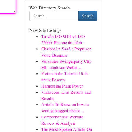
Web Directory Search
Search
New Site Listings
Tư vấn ISO 9001 và ISO
22000: Phương án thích...
Chatbot IA SaaS : Propulsez
Votre Business
Versauter Swingerparty Clip
Mit tabulosen Weibe...
Fortunabola: Tutorial Utuh
untuk Peserta
Harnessing Plant Power
7mthscore: Live Results and
Results
Article To Know on how to
send geotagged photos...
Comprehensive Website
Review & Analysis
The Most Spoken Article On