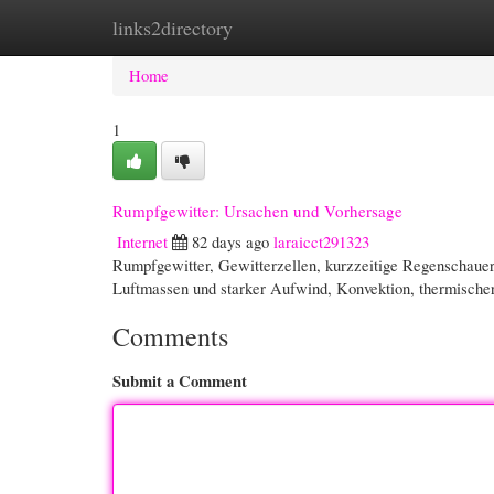
links2directory
Home
New Site Listings
Add Site
Cate
Home
1
Rumpfgewitter: Ursachen und Vorhersage
Internet
82 days ago
laraicct291323
Rumpfgewitter, Gewitterzellen, kurzzeitige Regenschauer en
Luftmassen und starker Aufwind, Konvektion, thermische
Comments
Submit a Comment