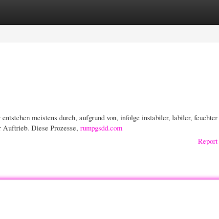
gories
Register
Login
tstehen meistens durch, aufgrund von, infolge instabiler, labiler, feuchter
r Auftrieb. Diese Prozesse,
rumpgsdd.com
Report 