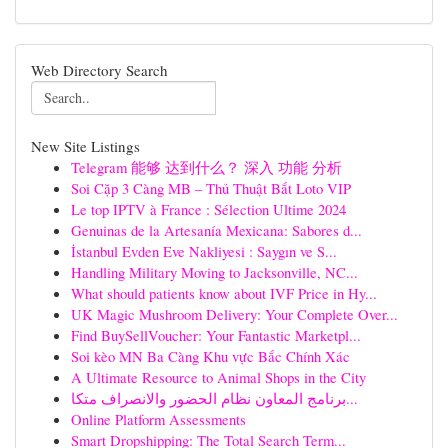
Web Directory Search
New Site Listings
Telegram 能够 达到什么？ 深入 功能 分析
Soi Cặp 3 Càng MB – Thủ Thuật Bắt Loto VIP
Le top IPTV à France : Sélection Ultime 2024
Genuinas de la Artesanía Mexicana: Sabores d...
İstanbul Evden Eve Nakliyesi : Saygın ve S...
Handling Military Moving to Jacksonville, NC...
What should patients know about IVF Price in Hy...
UK Magic Mushroom Delivery: Your Complete Over...
Find BuySellVoucher: Your Fantastic Marketpl...
Soi kèo MN Ba Càng Khu vực Bắc Chính Xác
A Ultimate Resource to Animal Shops in the City
برنامج المعاون نظام الحضور والانصراف متكا...
Online Platform Assessments
Smart Dropshipping: The Total Search Term...