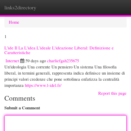
links2directory
Togg
navi
Home
1
L'ide Il La L'idea L'ideale L'ideazione Liberal: Definizione e
Caratteristiche
Internet
59 days ago
charliefgah235675
Un'ideologia Una corrente Un pensiero Un sistema Una filosofia
liberal, in termini generali, rappresenta indica definisce un insieme di
principi valori credenze che pone sottolinea enfatizza la centralità
importanza
https://www.l-idel.fr/
Report this page
Comments
Submit a Comment