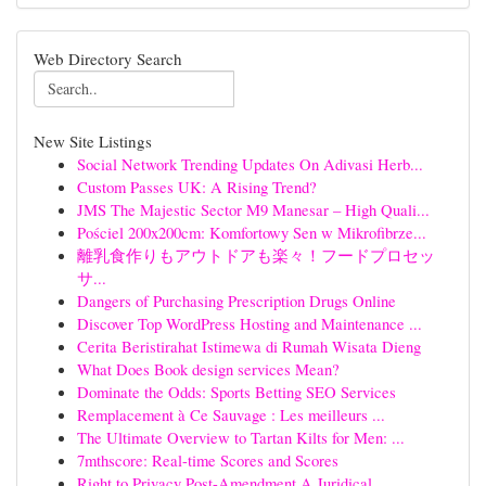
Web Directory Search
New Site Listings
Social Network Trending Updates On Adivasi Herb...
Custom Passes UK: A Rising Trend?
JMS The Majestic Sector M9 Manesar – High Quali...
Pościel 200x200cm: Komfortowy Sen w Mikrofibrze...
離乳食作りもアウトドアも楽々！フードプロセッ
サ...
Dangers of Purchasing Prescription Drugs Online
Discover Top WordPress Hosting and Maintenance ...
Cerita Beristirahat Istimewa di Rumah Wisata Dieng
What Does Book design services Mean?
Dominate the Odds: Sports Betting SEO Services
Remplacement à Ce Sauvage : Les meilleurs ...
The Ultimate Overview to Tartan Kilts for Men: ...
7mthscore: Real-time Scores and Scores
Right to Privacy Post-Amendment A Juridical ...